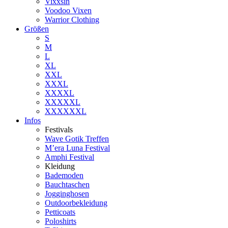
Vixxsin
Voodoo Vixen
Warrior Clothing
Größen
S
M
L
XL
XXL
XXXL
XXXXL
XXXXXL
XXXXXXL
Infos
Festivals
Wave Gotik Treffen
M’era Luna Festival
Amphi Festival
Kleidung
Bademoden
Bauchtaschen
Jogginghosen
Outdoorbekleidung
Petticoats
Poloshirts