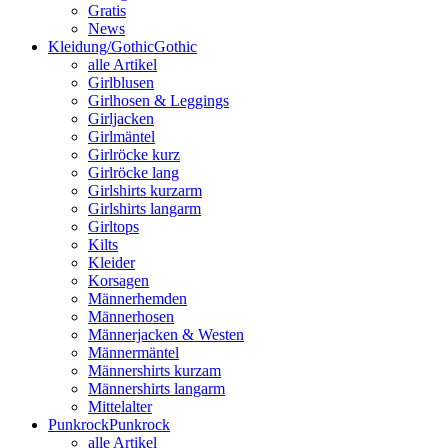
Gratis
News
Kleidung/Gothic
Gothic
alle Artikel
Girlblusen
Girlhosen & Leggings
Girljacken
Girlmäntel
Girlröcke kurz
Girlröcke lang
Girlshirts kurzarm
Girlshirts langarm
Girltops
Kilts
Kleider
Korsagen
Männerhemden
Männerhosen
Männerjacken & Westen
Männermäntel
Männershirts kurzam
Männershirts langarm
Mittelalter
Punkrock
Punkrock
alle Artikel