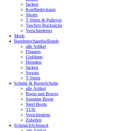
Jacken
Kopfbedeckung
Shorts
T-Shirts & Pullover
Taschen Rucksäcke
Verschiedenes
Mods
Bandmerchandise
Bands
alle Artikel
Flaggen
Girlshirts
Hemden
Jacken
Sweats
T-Shirts
Schuhe & Boots
Schuhe
alle Artikel
Boots and Braces
Sonstige Boots
Steel Boots
TUK
Verschiedene
Zubehör
Schmuck
Schmuck
alle Artikel