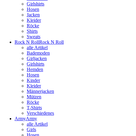
Girlshirts
Hosen
Jacken
Kleider
Röcke
Shirts
Sweats
Rock N Roll
Rock N Roll
alle Artikel
Bademoden
Girljacken
Girlshirts
Hemden
Hosen
Kinder
Kleider
Männerjacken
Mützen
Röcke
T-Shirts
Verschiedenes
Army
Army
alle Artikel
Girls
Hosen