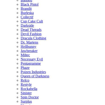
Banned
Black Pistol
Brandit
Burleska
Collectif
Cup Cake Cult
Darkside
Dead Threads
Devil Fashion
Dracula Clothing
Dr. Martens
Hellbunny
Jawbreaker
Miltec
Necessary Evil
Pentagramme
Phaze
Poizen Industries
Queen of Darkness
Relco
Restyle
Rockabella
Sinister
Spin Doctor
Surplus