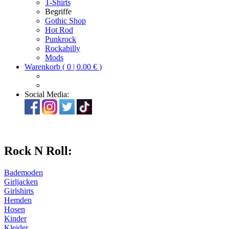
T-Shirts
Begriffe
Gothic Shop
Hot Rod
Punkrock
Rockabilly
Mods
Warenkorb ( 0 | 0.00 € )
Social Media:
Rock N Roll:
Bademoden
Girljacken
Girlshirts
Hemden
Hosen
Kinder
Kleider