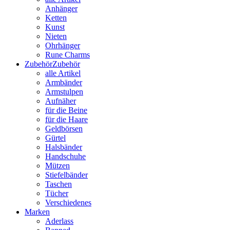
Anhänger
Ketten
Kunst
Nieten
Ohrhänger
Rune Charms
Zubehör
Zubehör
alle Artikel
Armbänder
Armstulpen
Aufnäher
für die Beine
für die Haare
Geldbörsen
Gürtel
Halsbänder
Handschuhe
Mützen
Stiefelbänder
Taschen
Tücher
Verschiedenes
Marken
Aderlass