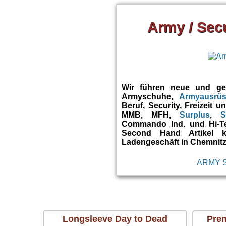
Army / Sec
Wir führen neue und geb
Armyschuhe,
Armyausrü
Beruf, Security, Freizeit 
MMB, MFH,
Surplus
,
S
Commando Ind. und Hi-Tec
Second Hand Artikel 
Ladengeschäft in Chemnitz
ARMY 
Longsleeve Day to Dead
Prem