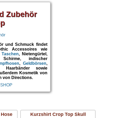
d Zubehör
op
ör und Schmuck findet
thic Accessoires wie
,
Taschen
, Nietengürtel,
, Schirme, indischer
umpfhosen
,
Geldbörsen
,
y Haarbänder sowie
Außerdem Kosmetik von
 von Directions.
 SHOP
 Hose
Kurzshirt Crop Top Skull