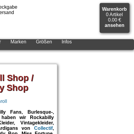
Warenkorb
0 Artikel
0.00 €
ansehen
r
Marken
Größen
Infos
l Shop /
ly Shop
lly Fans, Burlesque-,
 haben wir Rockabilly
ider, Vintagekleider,
Cardigans von
Collectif
,
dy Bop, Miss Fortune,