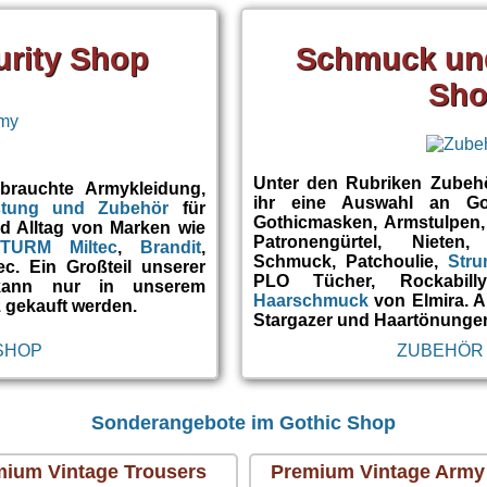
urity Shop
Schmuck un
Sh
Unter den Rubriken Zubeh
rauchte Armykleidung,
ihr eine Auswahl an Go
stung und Zubehör
für
Gothicmasken, Armstulpen
und Alltag von Marken wie
Patronengürtel, Nieten
TURM Miltec
,
Brandit
,
Schmuck, Patchoulie,
Str
. Ein Großteil unserer
PLO Tücher, Rockabill
kann nur in unserem
Haarschmuck
von Elmira. 
 gekauft werden.
Stargazer und Haartönungen
SHOP
ZUBEHÖR
Sonderangebote im Gothic Shop
ium Vintage Trousers
Premium Vintage Army