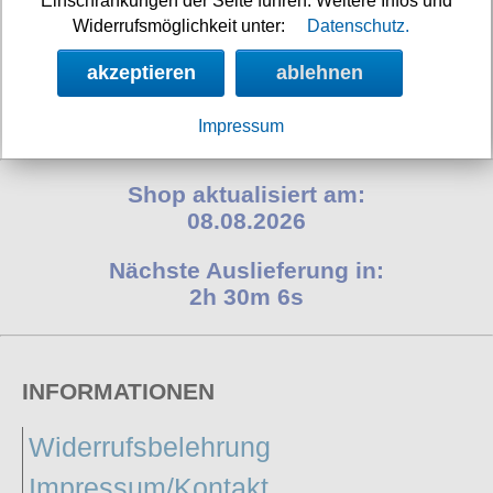
Einschränkungen der Seite führen. Weitere Infos und
Widerrufsmöglichkeit unter:
Datenschutz.
akzeptieren
ablehnen
Verfügbarkeit:
sofort
Art.-Nr.: 5559763
Impressum
Preis: 39.90 €
Shop aktualisiert am:
08.08.2026
Nächste Auslieferung in:
2h 30m 5s
INFORMATIONEN
Widerrufsbelehrung
Impressum/Kontakt