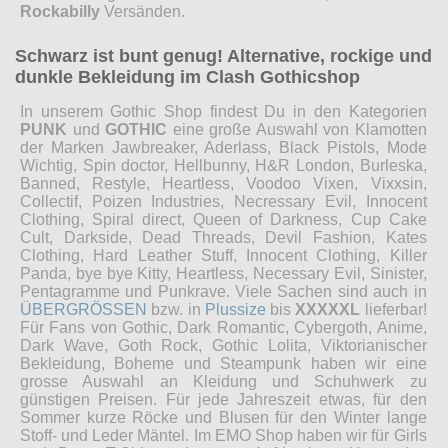
Rockabilly
Versänden.
Schwarz ist bunt genug! Alternative, rockige und
dunkle Bekleidung im Clash Gothicshop
In unserem Gothic Shop findest Du in den Kategorien
PUNK
und
GOTHIC
eine große Auswahl von Klamotten
der Marken Jawbreaker, Aderlass, Black Pistols, Mode
Wichtig, Spin doctor, Hellbunny, H&R London, Burleska,
Banned, Restyle, Heartless, Voodoo Vixen, Vixxsin,
Collectif, Poizen Industries, Necressary Evil, Innocent
Clothing, Spiral direct, Queen of Darkness, Cup Cake
Cult, Darkside, Dead Threads, Devil Fashion, Kates
Clothing, Hard Leather Stuff, Innocent Clothing, Killer
Panda, bye bye Kitty, Heartless, Necessary Evil, Sinister,
Pentagramme und Punkrave. Viele Sachen sind auch in
ÜBERGRÖSSEN
bzw. in
Plussize
bis
XXXXXL
lieferbar!
Für Fans von Gothic, Dark Romantic, Cybergoth, Anime,
Dark Wave, Goth Rock, Gothic Lolita, Viktorianischer
Bekleidung, Boheme und Steampunk haben wir eine
grosse Auswahl an Kleidung und Schuhwerk zu
günstigen Preisen. Für jede Jahreszeit etwas, für den
Sommer kurze Röcke und Blusen für den Winter lange
Stoff- und Leder Mäntel. Im EMO Shop haben wir für Girls