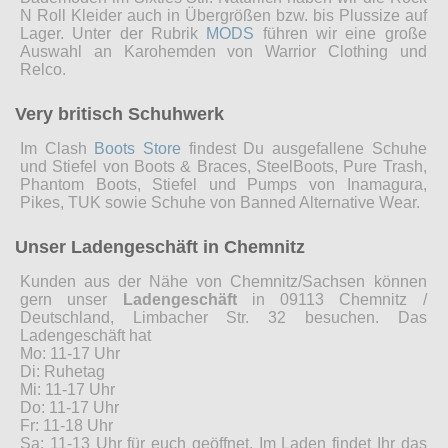
N Roll Kleider auch in Übergrößen bzw. bis Plussize auf
Lager. Unter der Rubrik
MODS
führen wir eine große
Auswahl an Karohemden von Warrior Clothing und
Relco.
Very britisch Schuhwerk
Im Clash
Boots Store
findest Du ausgefallene Schuhe
und Stiefel von Boots & Braces, SteelBoots, Pure Trash,
Phantom Boots, Stiefel und Pumps von Inamagura,
Pikes, TUK sowie Schuhe von Banned Alternative Wear.
Unser Ladengeschäft in Chemnitz
Kunden aus der Nähe von Chemnitz/Sachsen können
gern unser
Ladengeschäft
in 09113 Chemnitz /
Deutschland, Limbacher Str. 32 besuchen. Das
Ladengeschäft hat
Mo: 11-17 Uhr
Di: Ruhetag
Mi: 11-17 Uhr
Do: 11-17 Uhr
Fr: 11-18 Uhr
Sa: 11-13 Uhr für euch geöffnet. Im Laden findet Ihr das