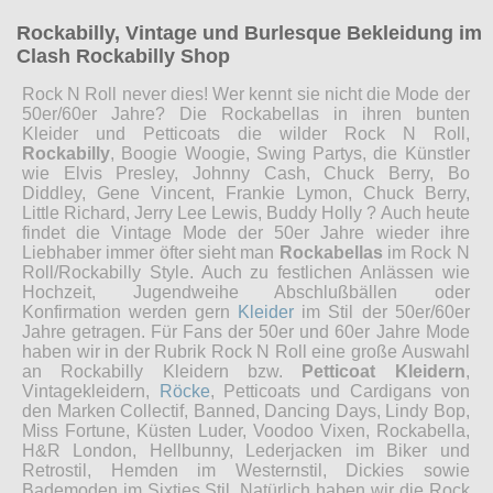
Rockabilly, Vintage und Burlesque Bekleidung im
Clash Rockabilly Shop
Rock N Roll never dies! Wer kennt sie nicht die Mode der
50er/60er Jahre? Die Rockabellas in ihren bunten
Kleider und Petticoats die wilder Rock N Roll,
Rockabilly
, Boogie Woogie, Swing Partys, die Künstler
wie Elvis Presley, Johnny Cash, Chuck Berry, Bo
Diddley, Gene Vincent, Frankie Lymon, Chuck Berry,
Little Richard, Jerry Lee Lewis, Buddy Holly ? Auch heute
findet die Vintage Mode der 50er Jahre wieder ihre
Liebhaber immer öfter sieht man
Rockabellas
im Rock N
Roll/Rockabilly Style. Auch zu festlichen Anlässen wie
Hochzeit, Jugendweihe Abschlußbällen oder
Konfirmation werden gern
Kleider
im Stil der 50er/60er
Jahre getragen. Für Fans der 50er und 60er Jahre Mode
haben wir in der Rubrik Rock N Roll eine große Auswahl
an Rockabilly Kleidern bzw.
Petticoat Kleidern
,
Vintagekleidern,
Röcke
, Petticoats und Cardigans von
den Marken Collectif, Banned, Dancing Days, Lindy Bop,
Miss Fortune, Küsten Luder, Voodoo Vixen, Rockabella,
H&R London, Hellbunny, Lederjacken im Biker und
Retrostil, Hemden im Westernstil, Dickies sowie
Bademoden im Sixties Stil. Natürlich haben wir die Rock