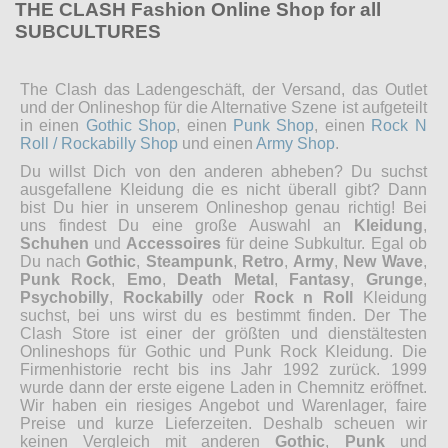
THE CLASH Fashion Online Shop for all
SUBCULTURES
The Clash das Ladengeschäft, der Versand, das Outlet
und der Onlineshop für die Alternative Szene ist aufgeteilt
in einen
Gothic Shop
, einen
Punk Shop
, einen
Rock N
Roll / Rockabilly Shop
und einen
Army Shop
.
Du willst Dich von den anderen abheben? Du suchst
ausgefallene Kleidung die es nicht überall gibt? Dann
bist Du hier in unserem Onlineshop genau richtig! Bei
uns findest Du eine große Auswahl an
Kleidung
,
Schuhen
und
Accessoires
für deine Subkultur. Egal ob
Du nach
Gothic
,
Steampunk
,
Retro
,
Army
,
New Wave
,
Punk Rock
,
Emo
,
Death Metal
,
Fantasy
,
Grunge
,
Psychobilly
,
Rockabilly
oder
Rock n Roll
Kleidung
suchst, bei uns wirst du es bestimmt finden. Der The
Clash Store ist einer der größten und dienstältesten
Onlineshops für Gothic und Punk Rock Kleidung. Die
Firmenhistorie recht bis ins Jahr 1992 zurück. 1999
wurde dann der erste eigene Laden in Chemnitz eröffnet.
Wir haben ein riesiges Angebot und Warenlager, faire
Preise und kurze Lieferzeiten. Deshalb scheuen wir
keinen Vergleich mit anderen
Gothic
,
Punk
und