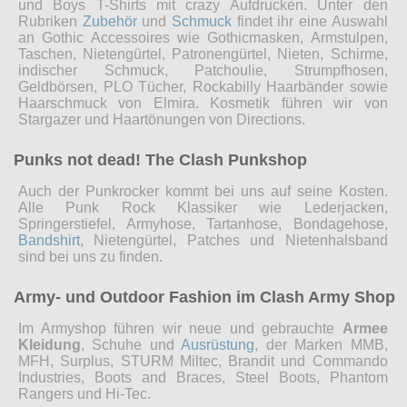
und Boys T-Shirts mit crazy Aufdrucken. Unter den
Rubriken
Zubehör
und
Schmuck
findet ihr eine Auswahl
an Gothic Accessoires wie Gothicmasken, Armstulpen,
Taschen, Nietengürtel, Patronengürtel, Nieten, Schirme,
indischer Schmuck, Patchoulie, Strumpfhosen,
Geldbörsen, PLO Tücher, Rockabilly Haarbänder sowie
Haarschmuck von Elmira. Kosmetik führen wir von
Stargazer und Haartönungen von Directions.
Punks not dead! The Clash Punkshop
Auch der Punkrocker kommt bei uns auf seine Kosten.
Alle Punk Rock Klassiker wie Lederjacken,
Springerstiefel, Armyhose, Tartanhose, Bondagehose,
Bandshirt
, Nietengürtel, Patches und Nietenhalsband
sind bei uns zu finden.
Army- und Outdoor Fashion im Clash Army Shop
Im Armyshop führen wir neue und gebrauchte
Armee
Kleidung
, Schuhe und
Ausrüstung
, der Marken MMB,
MFH, Surplus, STURM Miltec, Brandit und Commando
Industries, Boots and Braces, Steel Boots, Phantom
Rangers und Hi-Tec.