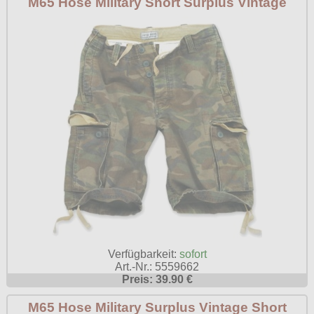
M65 Hose Military Short Surplus Vintage
Punkrock
Poizen Industries
Rockabilly
Queen of Darkness
Mods
Relco
Restyle
Rockabella
Sinister
Spin Doctor
Surplus
Vixxsin
Voodoo Vixen
Verfügbarkeit:
sofort
Art.-Nr.: 5559662
Warrior Clothing
Preis: 39.90 €
M65 Hose Military Surplus Vintage Short