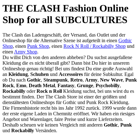
THE CLASH Fashion Online
Shop for all SUBCULTURES
The Clash das Ladengeschäft, der Versand, das Outlet und der
Onlineshop für die Alternative Szene ist aufgeteilt in einen
Gothic
Shop
, einen
Punk Shop
, einen
Rock N Roll / Rockabilly Shop
und
einen
Army Shop
.
Du willst Dich von den anderen abheben? Du suchst ausgefallene
Kleidung die es nicht überall gibt? Dann bist Du hier in unserem
Onlineshop genau richtig! Bei uns findest Du eine große Auswahl
an
Kleidung
,
Schuhen
und
Accessoires
für deine Subkultur. Egal
ob Du nach
Gothic
,
Steampunk
,
Retro
,
Army
,
New Wave
,
Punk
Rock
,
Emo
,
Death Metal
,
Fantasy
,
Grunge
,
Psychobilly
,
Rockabilly
oder
Rock n Roll
Kleidung suchst, bei uns wirst du es
bestimmt finden. Der The Clash Store ist einer der größten und
dienstältesten Onlineshops für Gothic und Punk Rock Kleidung.
Die Firmenhistorie recht bis ins Jahr 1992 zurück. 1999 wurde dann
der erste eigene Laden in Chemnitz eröffnet. Wir haben ein riesiges
Angebot und Warenlager, faire Preise und kurze Lieferzeiten.
Deshalb scheuen wir keinen Vergleich mit anderen
Gothic
,
Punk
und
Rockabilly
Versänden.