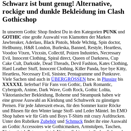
Schwarz ist bunt genug! Alternative,
rockige und dunkle Bekleidung im Clash
Gothicshop
In unserem Gothic Shop findest Du in den Kategorien
PUNK
und
GOTHIC
eine große Auswahl von Klamotten der Marken
Jawbreaker, Aderlass, Black Pistols, Mode Wichtig, Spin doctor,
Hellbunny, H&R London, Burleska, Banned, Restyle, Heartless,
Voodoo Vixen, Vixxsin, Collectif, Poizen Industries, Necressary
Evil, Innocent Clothing, Spiral direct, Queen of Darkness, Cup
Cake Cult, Darkside, Dead Threads, Devil Fashion, Kates Clothing,
Hard Leather Stuff, Innocent Clothing, Killer Panda, bye bye Kitty,
Heartless, Necessary Evil, Sinister, Pentagramme und Punkrave.
Viele Sachen sind auch in
ÜBERGRÖSSEN
bzw. in
Plussize
bis
XXXXXL
lieferbar! Für Fans von Gothic, Dark Romantic,
Cybergoth, Anime, Dark Wave, Goth Rock, Gothic Lolita,
Viktorianischer Bekleidung, Boheme und Steampunk haben wir
eine grosse Auswahl an Kleidung und Schuhwerk zu günstigen
Preisen. Für jede Jahreszeit etwas, für den Sommer kurze Röcke
und Blusen für den Winter lange Stoff- und Leder Mäntel. Im EMO
Shop haben wir für Girls und Boys T-Shirts mit crazy Aufdrucken.
Unter den Rubriken
Zubehör
und
Schmuck
findet ihr eine Auswahl
an Gothic Accessoires wie Gothicmasken, Armstulpen, Taschen,