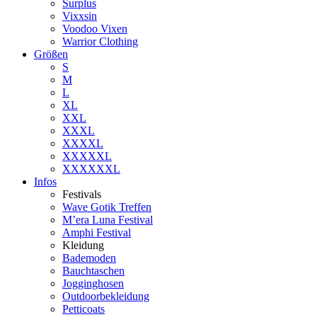
Surplus
Vixxsin
Voodoo Vixen
Warrior Clothing
Größen
S
M
L
XL
XXL
XXXL
XXXXL
XXXXXL
XXXXXXL
Infos
Festivals
Wave Gotik Treffen
M’era Luna Festival
Amphi Festival
Kleidung
Bademoden
Bauchtaschen
Jogginghosen
Outdoorbekleidung
Petticoats