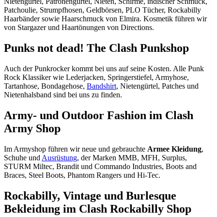
Nietengürtel, Patronengürtel, Nieten, Schirme, indischer Schmuck,
Patchoulie, Strumpfhosen, Geldbörsen, PLO Tücher, Rockabilly
Haarbänder sowie Haarschmuck von Elmira. Kosmetik führen wir
von Stargazer und Haartönungen von Directions.
Punks not dead! The Clash Punkshop
Auch der Punkrocker kommt bei uns auf seine Kosten. Alle Punk
Rock Klassiker wie Lederjacken, Springerstiefel, Armyhose,
Tartanhose, Bondagehose,
Bandshirt
, Nietengürtel, Patches und
Nietenhalsband sind bei uns zu finden.
Army- und Outdoor Fashion im Clash
Army Shop
Im Armyshop führen wir neue und gebrauchte
Armee Kleidung
,
Schuhe und
Ausrüstung
, der Marken MMB, MFH, Surplus,
STURM Miltec, Brandit und Commando Industries, Boots and
Braces, Steel Boots, Phantom Rangers und Hi-Tec.
Rockabilly, Vintage und Burlesque
Bekleidung im Clash Rockabilly Shop