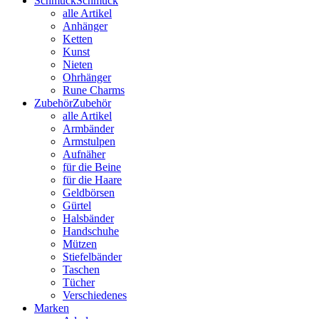
Schmuck
Schmuck
alle Artikel
Anhänger
Ketten
Kunst
Nieten
Ohrhänger
Rune Charms
Zubehör
Zubehör
alle Artikel
Armbänder
Armstulpen
Aufnäher
für die Beine
für die Haare
Geldbörsen
Gürtel
Halsbänder
Handschuhe
Mützen
Stiefelbänder
Taschen
Tücher
Verschiedenes
Marken