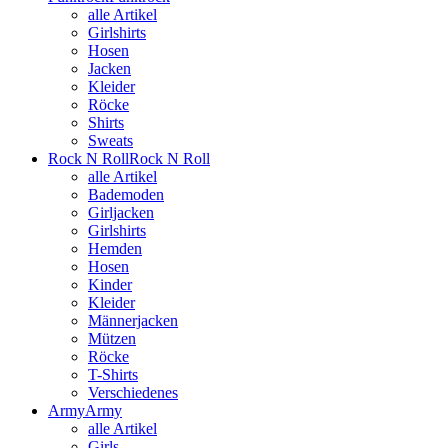
alle Artikel
Girlshirts
Hosen
Jacken
Kleider
Röcke
Shirts
Sweats
Rock N Roll
Rock N Roll
alle Artikel
Bademoden
Girljacken
Girlshirts
Hemden
Hosen
Kinder
Kleider
Männerjacken
Mützen
Röcke
T-Shirts
Verschiedenes
Army
Army
alle Artikel
Girls