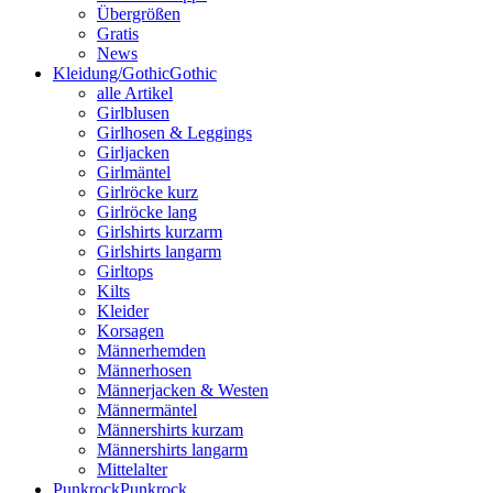
Übergrößen
Gratis
News
Kleidung/Gothic
Gothic
alle Artikel
Girlblusen
Girlhosen & Leggings
Girljacken
Girlmäntel
Girlröcke kurz
Girlröcke lang
Girlshirts kurzarm
Girlshirts langarm
Girltops
Kilts
Kleider
Korsagen
Männerhemden
Männerhosen
Männerjacken & Westen
Männermäntel
Männershirts kurzam
Männershirts langarm
Mittelalter
Punkrock
Punkrock