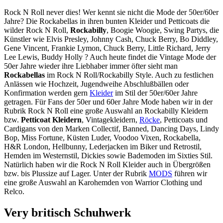
Rock N Roll never dies! Wer kennt sie nicht die Mode der 50er/60er
Jahre? Die Rockabellas in ihren bunten Kleider und Petticoats die
wilder Rock N Roll,
Rockabilly
, Boogie Woogie, Swing Partys, die
Künstler wie Elvis Presley, Johnny Cash, Chuck Berry, Bo Diddley,
Gene Vincent, Frankie Lymon, Chuck Berry, Little Richard, Jerry
Lee Lewis, Buddy Holly ? Auch heute findet die Vintage Mode der
50er Jahre wieder ihre Liebhaber immer öfter sieht man
Rockabellas
im Rock N Roll/Rockabilly Style. Auch zu festlichen
Anlässen wie Hochzeit, Jugendweihe Abschlußbällen oder
Konfirmation werden gern
Kleider
im Stil der 50er/60er Jahre
getragen. Für Fans der 50er und 60er Jahre Mode haben wir in der
Rubrik Rock N Roll eine große Auswahl an Rockabilly Kleidern
bzw.
Petticoat Kleidern
, Vintagekleidern,
Röcke
, Petticoats und
Cardigans von den Marken Collectif, Banned, Dancing Days, Lindy
Bop, Miss Fortune, Küsten Luder, Voodoo Vixen, Rockabella,
H&R London, Hellbunny, Lederjacken im Biker und Retrostil,
Hemden im Westernstil, Dickies sowie Bademoden im Sixties Stil.
Natürlich haben wir die Rock N Roll Kleider auch in Übergrößen
bzw. bis Plussize auf Lager. Unter der Rubrik
MODS
führen wir
eine große Auswahl an Karohemden von Warrior Clothing und
Relco.
Very britisch Schuhwerk