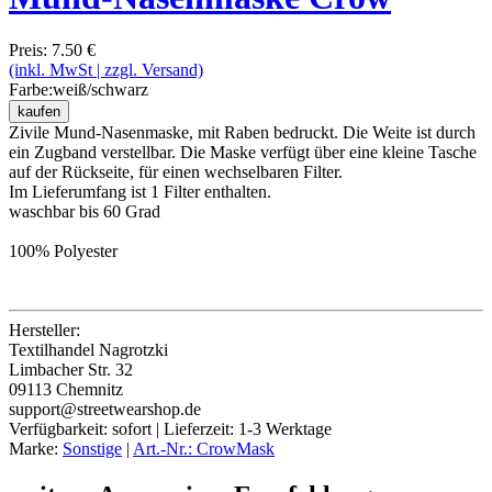
Preis: 7.50 €
(inkl. MwSt | zzgl. Versand)
Farbe:
weiß/schwarz
kaufen
Zivile Mund-Nasenmaske, mit Raben bedruckt. Die Weite ist durch
ein Zugband verstellbar. Die Maske verfügt über eine kleine Tasche
auf der Rückseite, für einen wechselbaren Filter.
Im Lieferumfang ist 1 Filter enthalten.
waschbar bis 60 Grad
100% Polyester
Hersteller:
Textilhandel Nagrotzki
Limbacher Str. 32
09113 Chemnitz
support@streetwearshop.de
Verfügbarkeit:
sofort
| Lieferzeit:
1-3 Werktage
Marke:
Sonstige
|
Art.-Nr.: CrowMask