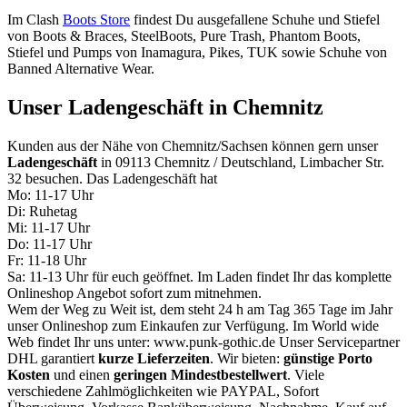
Im Clash
Boots Store
findest Du ausgefallene Schuhe und Stiefel
von Boots & Braces, SteelBoots, Pure Trash, Phantom Boots,
Stiefel und Pumps von Inamagura, Pikes, TUK sowie Schuhe von
Banned Alternative Wear.
Unser Ladengeschäft in Chemnitz
Kunden aus der Nähe von Chemnitz/Sachsen können gern unser
Ladengeschäft
in 09113 Chemnitz / Deutschland, Limbacher Str.
32 besuchen. Das Ladengeschäft hat
Mo: 11-17 Uhr
Di: Ruhetag
Mi: 11-17 Uhr
Do: 11-17 Uhr
Fr: 11-18 Uhr
Sa: 11-13 Uhr für euch geöffnet. Im Laden findet Ihr das komplette
Onlineshop Angebot sofort zum mitnehmen.
Wem der Weg zu Weit ist, dem steht 24 h am Tag 365 Tage im Jahr
unser Onlineshop zum Einkaufen zur Verfügung. Im World wide
Web findet Ihr uns unter: www.punk-gothic.de Unser Servicepartner
DHL garantiert
kurze Lieferzeiten
. Wir bieten:
günstige Porto
Kosten
und einen
geringen Mindestbestellwert
. Viele
verschiedene Zahlmöglichkeiten wie PAYPAL, Sofort