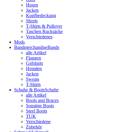
Hosen
Jacken
Kopfbedeckung
Shorts
T-Shirts & Pullover
Taschen Rucksäcke
Verschiedenes
Mods
Bandmerchandise
Bands
alle Artikel
Flaggen
Girlshirts
Hemden
Jacken
Sweats
T-Shirts
Schuhe & Boots
Schuhe
alle Artikel
Boots and Braces
Sonstige Boots
Steel Boots
TUK
Verschiedene
Zubehör