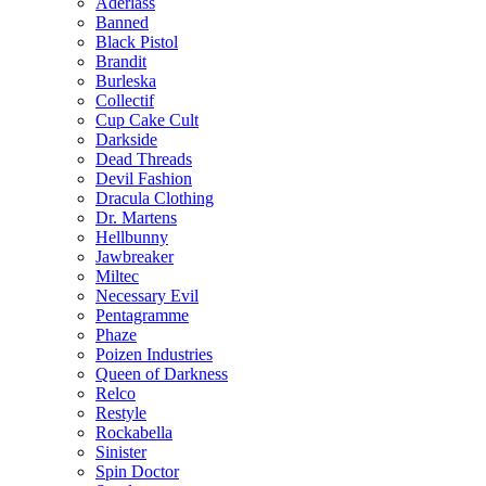
Aderlass
Banned
Black Pistol
Brandit
Burleska
Collectif
Cup Cake Cult
Darkside
Dead Threads
Devil Fashion
Dracula Clothing
Dr. Martens
Hellbunny
Jawbreaker
Miltec
Necessary Evil
Pentagramme
Phaze
Poizen Industries
Queen of Darkness
Relco
Restyle
Rockabella
Sinister
Spin Doctor