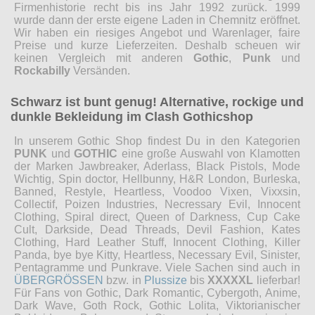
Firmenhistorie recht bis ins Jahr 1992 zurück. 1999
wurde dann der erste eigene Laden in Chemnitz eröffnet.
Wir haben ein riesiges Angebot und Warenlager, faire
Preise und kurze Lieferzeiten. Deshalb scheuen wir
keinen Vergleich mit anderen
Gothic
,
Punk
und
Rockabilly
Versänden.
Schwarz ist bunt genug! Alternative, rockige und
dunkle Bekleidung im Clash Gothicshop
In unserem Gothic Shop findest Du in den Kategorien
PUNK
und
GOTHIC
eine große Auswahl von Klamotten
der Marken Jawbreaker, Aderlass, Black Pistols, Mode
Wichtig, Spin doctor, Hellbunny, H&R London, Burleska,
Banned, Restyle, Heartless, Voodoo Vixen, Vixxsin,
Collectif, Poizen Industries, Necressary Evil, Innocent
Clothing, Spiral direct, Queen of Darkness, Cup Cake
Cult, Darkside, Dead Threads, Devil Fashion, Kates
Clothing, Hard Leather Stuff, Innocent Clothing, Killer
Panda, bye bye Kitty, Heartless, Necessary Evil, Sinister,
Pentagramme und Punkrave. Viele Sachen sind auch in
ÜBERGRÖSSEN
bzw. in
Plussize
bis
XXXXXL
lieferbar!
Für Fans von Gothic, Dark Romantic, Cybergoth, Anime,
Dark Wave, Goth Rock, Gothic Lolita, Viktorianischer