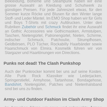
Bekleidung, Boheme und Steampunk haben wir eine
grosse Auswahl an Kleidung und Schuhwerk zu
günstigen Preisen. Für jede Jahreszeit etwas, für den
Sommer kurze Röcke und Blusen für den Winter lange
Stoff- und Leder Mäntel. Im EMO Shop haben wir für Girls
und Boys T-Shirts mit crazy Aufdrucken. Unter den
Rubriken
Zubehör
und
Schmuck
findet ihr eine Auswahl
an Gothic Accessoires wie Gothicmasken, Armstulpen,
Taschen, Nietengürtel, Patronengürtel, Nieten, Schirme,
indischer Schmuck, Patchoulie, Strumpfhosen,
Geldbörsen, PLO Tücher, Rockabilly Haarbänder sowie
Haarschmuck von Elmira. Kosmetik führen wir von
Stargazer und Haartönungen von Directions.
Punks not dead! The Clash Punkshop
Auch der Punkrocker kommt bei uns auf seine Kosten.
Alle Punk Rock Klassiker wie Lederjacken,
Springerstiefel, Armyhose, Tartanhose, Bondagehose,
Bandshirt
, Nietengürtel, Patches und Nietenhalsband
sind bei uns zu finden.
Army- und Outdoor Fashion im Clash Army Shop