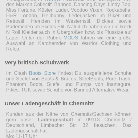
den Marken Collectif, Banned, Dancing Days, Lindy Bop,
Miss Fortune, Küsten Luder, Voodoo Vixen, Rockabella,
H&R London, Hellbunny, Lederjacken im Biker und
Retrostil, Hemden im Westernstil, Dickies sowie
Bademoden im Sixties Stil. Natürlich haben wir die Rock
N Roll Kleider auch in Übergrößen bzw. bis Plussize auf
Lager. Unter der Rubrik
MODS
führen wir eine große
Auswahl an Karohemden von Warrior Clothing und
Relco.
Very britisch Schuhwerk
Im Clash
Boots Store
findest Du ausgefallene Schuhe
und Stiefel von Boots & Braces, SteelBoots, Pure Trash,
Phantom Boots, Stiefel und Pumps von Inamagura,
Pikes, TUK sowie Schuhe von Banned Alternative Wear.
Unser Ladengeschäft in Chemnitz
Kunden aus der Nähe von Chemnitz/Sachsen können
gern unser
Ladengeschäft
in 09113 Chemnitz /
Deutschland, Limbacher Str. 32 besuchen. Das
Ladengeschäft hat
Mo: 11-17 Uhr