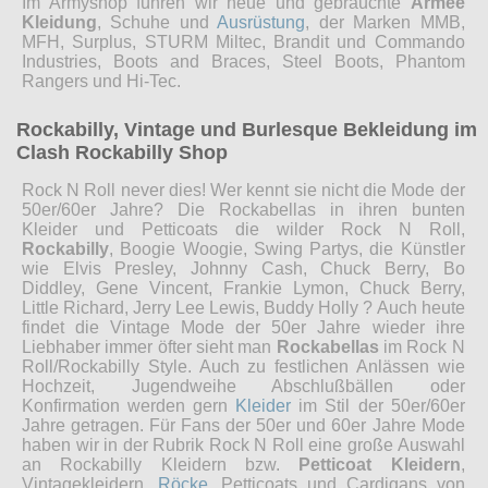
Im Armyshop führen wir neue und gebrauchte
Armee
Kleidung
, Schuhe und
Ausrüstung
, der Marken MMB,
MFH, Surplus, STURM Miltec, Brandit und Commando
Industries, Boots and Braces, Steel Boots, Phantom
Rangers und Hi-Tec.
Rockabilly, Vintage und Burlesque Bekleidung im
Clash Rockabilly Shop
Rock N Roll never dies! Wer kennt sie nicht die Mode der
50er/60er Jahre? Die Rockabellas in ihren bunten
Kleider und Petticoats die wilder Rock N Roll,
Rockabilly
, Boogie Woogie, Swing Partys, die Künstler
wie Elvis Presley, Johnny Cash, Chuck Berry, Bo
Diddley, Gene Vincent, Frankie Lymon, Chuck Berry,
Little Richard, Jerry Lee Lewis, Buddy Holly ? Auch heute
findet die Vintage Mode der 50er Jahre wieder ihre
Liebhaber immer öfter sieht man
Rockabellas
im Rock N
Roll/Rockabilly Style. Auch zu festlichen Anlässen wie
Hochzeit, Jugendweihe Abschlußbällen oder
Konfirmation werden gern
Kleider
im Stil der 50er/60er
Jahre getragen. Für Fans der 50er und 60er Jahre Mode
haben wir in der Rubrik Rock N Roll eine große Auswahl
an Rockabilly Kleidern bzw.
Petticoat Kleidern
,
Vintagekleidern,
Röcke
, Petticoats und Cardigans von